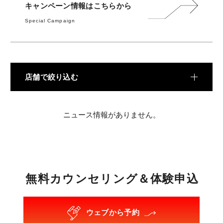
料金
キャンペーン情報はこちらから
Special Campaign
TRAINING
トレーニング
METHOD
メソッド
店舗で絞り込む
REVIEW
お客様の声
ニュース情報がありません。
MEDIA
メディア
FAQ
無
料
カ
ウ
ン
セ
リ
ン
グ
＆
体
験
申
込
よくあるご質問
ウェブから予約