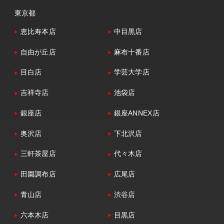
東京都
恵比寿本店
中目黒店
自由が丘店
麻布十番店
目白店
学芸大学店
吉祥寺店
池袋店
銀座店
銀座ANNEX店
奥沢店
下北沢店
三軒茶屋店
代々木店
田園調布店
広尾店
青山店
渋谷店
六本木店
目黒店