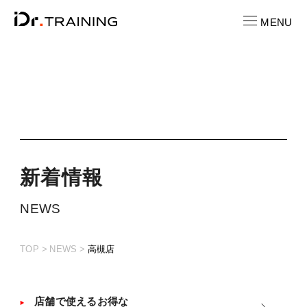
MENU
CONTACT
お問い合わせ
RECRUIT
求人情報
新
着
情
報
LOCATION
NEWS
店舗一覧
TOP
NEWS
高槻店
CAST
キャスト紹介
PRICE
店舗で使えるお得な