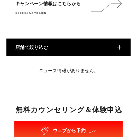
料金
キャンペーン情報はこちらから
Special Campaign
TRAINING
トレーニング
METHOD
メソッド
店舗で絞り込む
REVIEW
お客様の声
ニュース情報がありません。
MEDIA
メディア
FAQ
無
料
カ
ウ
ン
セ
リ
ン
グ
＆
体
験
申
込
よくあるご質問
ウェブから予約