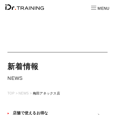
MENU
CONTACT
お問い合わせ
RECRUIT
求人情報
新
着
情
報
LOCATION
NEWS
店舗一覧
TOP
NEWS
梅田アネックス店
CAST
キャスト紹介
PRICE
店舗で使えるお得な