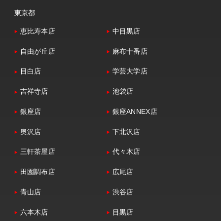
東京都
恵比寿本店
中目黒店
自由が丘店
麻布十番店
目白店
学芸大学店
吉祥寺店
池袋店
銀座店
銀座ANNEX店
奥沢店
下北沢店
三軒茶屋店
代々木店
田園調布店
広尾店
青山店
渋谷店
六本木店
目黒店