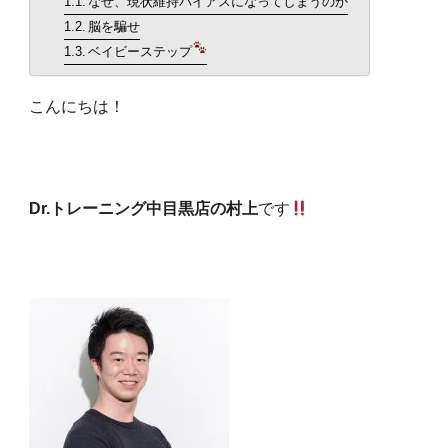
なぜ、現状維持バイアスになってしまうのか
脳を騙せ
食事・栄養
ベイビーステップ
food
こんにちは！
パーソナルジム
personal
新着
new
Dr.トレーニング中目黒店の村上
です
TOPへ
top