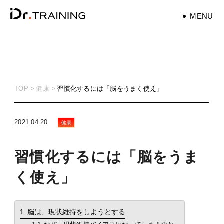
MENU
パーソナルトレーナ
ー
personaltrainer
TOP
健康
習慣化するには「脳をうまく使え」
健康
health
2021.04.20
健康
マタニティ
習慣化するには「脳をうま
maternity
く使え」
筋トレ
training
目次
脳は、現状維持をしようとする
ダイエット
diet