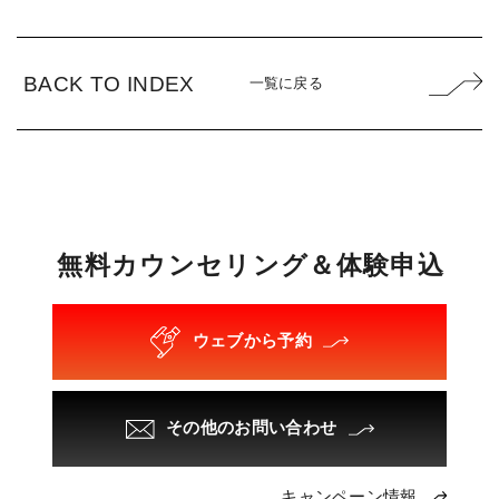
BACK TO INDEX
一覧に戻る
無
料
カ
ウ
ン
セ
リ
ン
グ
＆
体
験
申
込
ウェブから予約
その他のお問い合わせ
キャンペーン情報