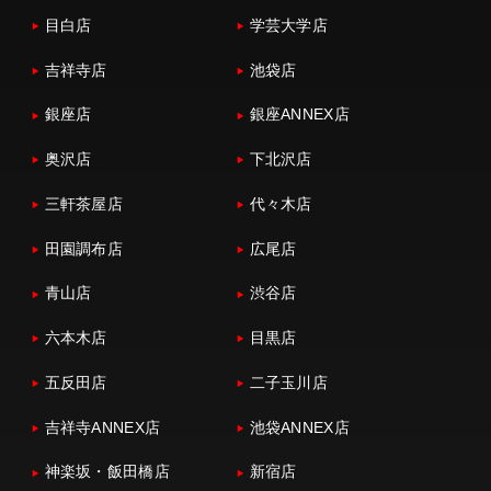
目白店
学芸大学店
吉祥寺店
池袋店
銀座店
銀座ANNEX店
奥沢店
下北沢店
三軒茶屋店
代々木店
田園調布店
広尾店
青山店
渋谷店
六本木店
目黒店
五反田店
二子玉川店
吉祥寺ANNEX店
池袋ANNEX店
神楽坂・飯田橋店
新宿店