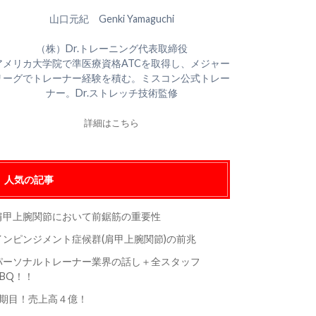
山口元紀 Genki Yamaguchi
（株）Dr.トレーニング代表取締役
アメリカ大学院で準医療資格ATCを取得し、メジャー
リーグでトレーナー経験を積む。ミスコン公式トレー
ナー。Dr.ストレッチ技術監修
詳細はこちら
人気の記事
肩甲上腕関節において前鋸筋の重要性
インピンジメント症候群(肩甲上腕関節)の前兆
パーソナルトレーナー業界の話し＋全スタッフ
BBQ！！
5期目！売上高４億！