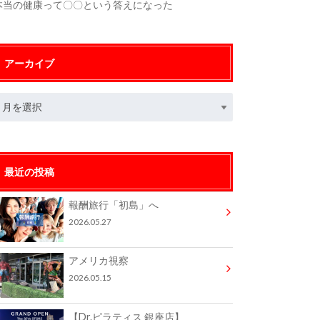
本当の健康って〇〇という答えになった
アーカイブ
最近の投稿
報酬旅行「初島」へ
2026.05.27
アメリカ視察
2026.05.15
【Dr.ピラティス 銀座店】