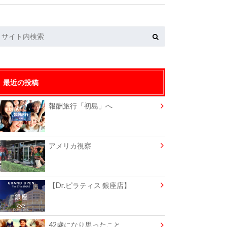
最近の投稿
報酬旅行「初島」へ
アメリカ視察
【Dr.ピラティス 銀座店】
42歳になり思ったこと