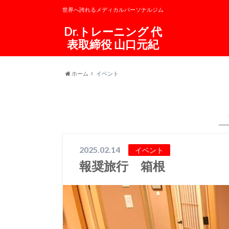
世界へ誇れるメディカルパーソナルジム
Dr.トレーニング 代
表取締役 山口元紀
ホーム
イベント
2025.02.14
イベント
報奨旅行 箱根