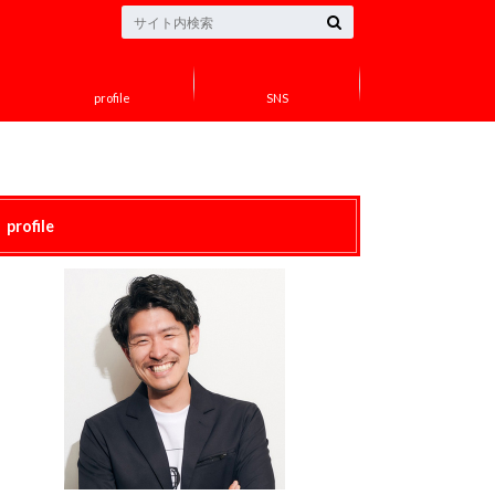
profile
SNS
profile