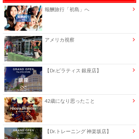
報酬旅行「初島」へ
アメリカ視察
【Dr.ピラティス 銀座店】
42歳になり思ったこと
【Dr.トレーニング 神楽坂店】