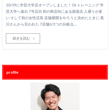
10/19に学芸大学店オープンしました！ Dr.トレーニング 学
芸大学へ進出 7号店目 初の商店街にある路面店 人通りが多
い そして初の女性店長 店舗展開をやろうと決めたときに 黒
川さんから言われた 7店舗が1つの分岐点…
続きを読む
profile