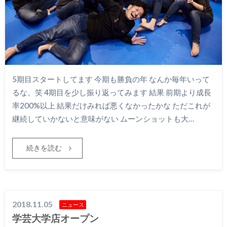
5期目スタートしてます 今期も勝負の年 なんか毎年いって
るな。笑 4期目を少し振り返ってみます 結果 前期より成長
率200%以上 結果だけみれば悪くなかったかな ただこれが
継続していかないと意味がない ムーンショットも大…
続きを読む
2018.11.05
ニュース
学芸大学店オープン