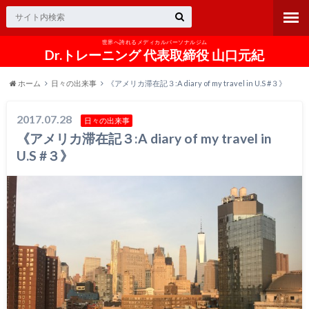
世界へ誇れるメディカルパーソナルジム
Dr.トレーニング 代表取締役 山口元紀
ホーム
日々の出来事
《アメリカ滞在記３:A diary of my travel in U.S #３》
2017.07.28
日々の出来事
《アメリカ滞在記３:A diary of my travel in
U.S #３》