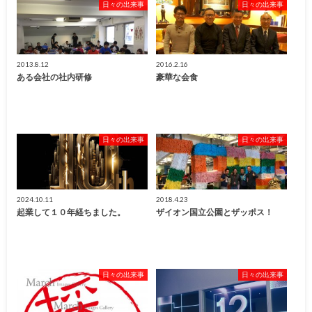
日々の出来事
日々の出来事
2013.8.12
2016.2.16
ある会社の社内研修
豪華な会食
日々の出来事
日々の出来事
2024.10.11
2018.4.23
起業して１０年経ちました。
ザイオン国立公園とザッポス！
日々の出来事
日々の出来事