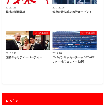
2016.4.25
2014.12.28
弊社の採用基準
銀座に最先端の施設オープン！
日々の出来事
日々の出来事
2016.2.10
2019.1.8
国際チャリティーパーティー
スペインサッカーチームGETAFE
C.F.(ヘタフェC.F.)へ訪問
profile