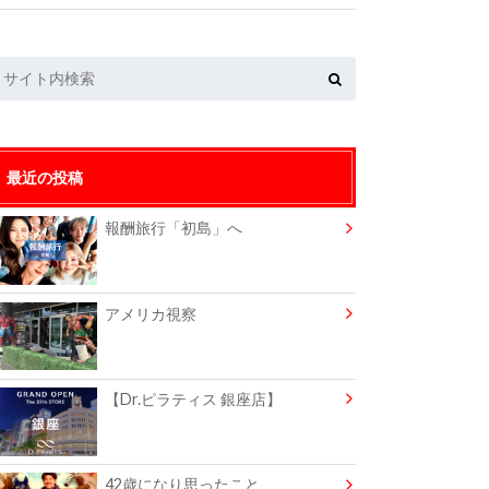
最近の投稿
報酬旅行「初島」へ
アメリカ視察
【Dr.ピラティス 銀座店】
42歳になり思ったこと