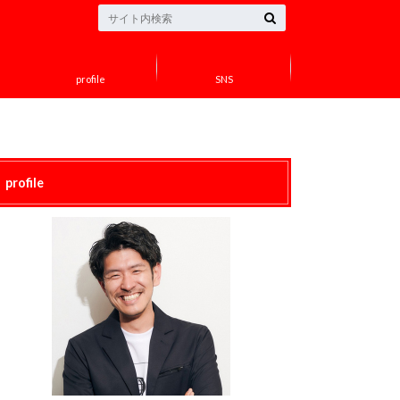
profile
SNS
profile