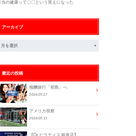
本当の健康って〇〇という答えになった
アーカイブ
最近の投稿
報酬旅行「初島」へ
2026.05.27
アメリカ視察
2026.05.15
【Dr.ピラティス 銀座店】