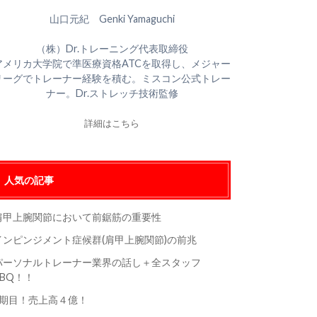
山口元紀 Genki Yamaguchi
（株）Dr.トレーニング代表取締役
アメリカ大学院で準医療資格ATCを取得し、メジャー
リーグでトレーナー経験を積む。ミスコン公式トレー
ナー。Dr.ストレッチ技術監修
詳細はこちら
人気の記事
肩甲上腕関節において前鋸筋の重要性
インピンジメント症候群(肩甲上腕関節)の前兆
パーソナルトレーナー業界の話し＋全スタッフ
BBQ！！
5期目！売上高４億！