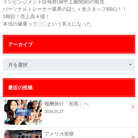
インピンジメント症候群(肩甲上腕関節)の前兆
パーソナルトレーナー業界の話し＋全スタッフBBQ！！
5期目！売上高４億！
本当の健康って〇〇という答えになった
アーカイブ
最近の投稿
報酬旅行「初島」へ
2026.05.27
アメリカ視察