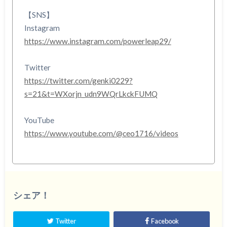
【SNS】
Instagram
https://www.instagram.com/powerleap29/
Twitter
https://twitter.com/genki0229?
s=21&t=WXorjn_udn9WQrLkckFUMQ
YouTube
https://www.youtube.com/@ceo1716/videos
シェア！
Twitter
Facebook