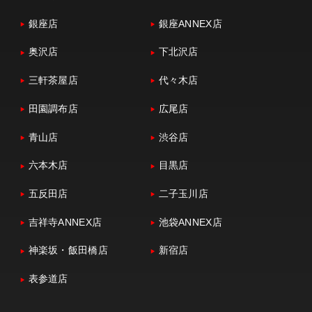
銀座店
銀座ANNEX店
奥沢店
下北沢店
三軒茶屋店
代々木店
田園調布店
広尾店
青山店
渋谷店
六本木店
目黒店
五反田店
二子玉川店
吉祥寺ANNEX店
池袋ANNEX店
神楽坂・飯田橋店
新宿店
表参道店