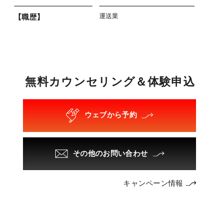
運送業
【職歴】
無
料
カ
ウ
ン
セ
リ
ン
グ
＆
体
験
申
込
ウェブから予約
その他のお問い合わせ
キャンペーン情報