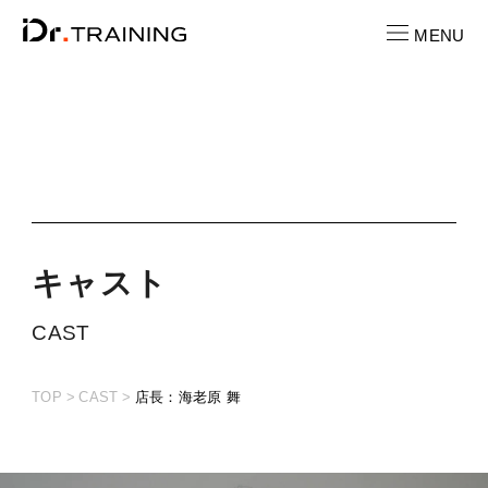
MENU
CONTACT
お問い合わせ
RECRUIT
求人情報
キ
ャ
ス
ト
LOCATION
CAST
店舗一覧
TOP
CAST
店長：海老原 舞
CAST
キャスト紹介
PRICE