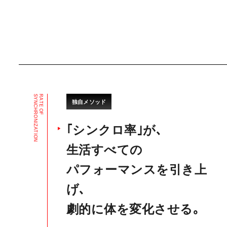
S
R
Y
A
独自メソッド
N
T
C
E
H
O
R
F
O
N
I
｢シンクロ率｣が､
Z
A
T
I
O
N
生活すべての
パフォーマンスを引き上
げ､
劇的に体を変化させる｡