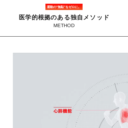
運動の"無駄"をゼロに。
医
学
的
根
拠
の
あ
る
独
自
メ
ソ
ッ
ド
METHOD