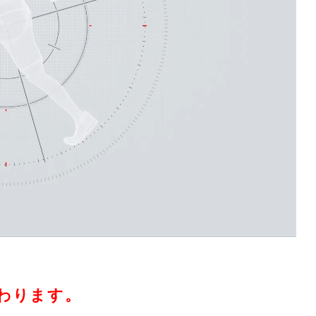
。
わります。