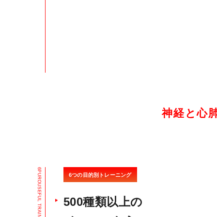
神経と心
6
P
6つの目的別トレーニング
U
R
O
U
S
E
F
500種類以上の
U
L
T
R
A
I
N