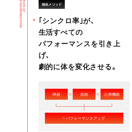
S
R
Y
A
独自メソッド
N
T
C
E
H
O
R
F
O
N
I
｢シンクロ率｣が､
Z
A
T
I
O
N
生活すべての
パフォーマンスを引き上
げ､
劇的に体を変化させる｡