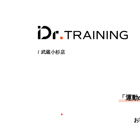
/ 武蔵小杉店
「運動
お