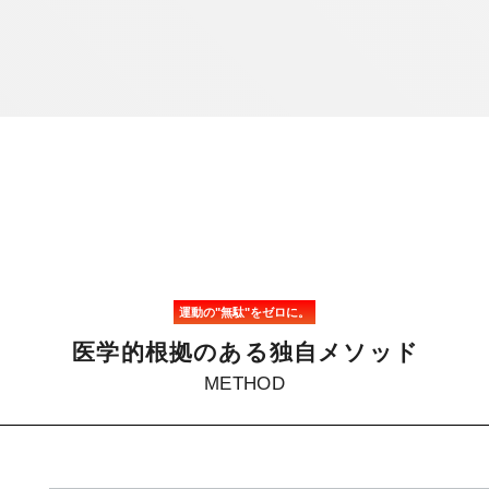
運動の"無駄"をゼロに。
医
学
的
根
拠
の
あ
る
独
自
メ
ソ
ッ
ド
METHOD