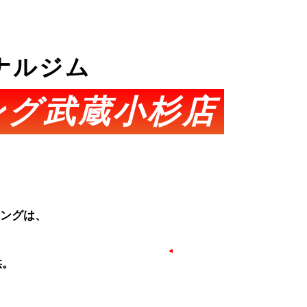
ナルジム
ング武蔵小杉店
ニングは、
供。