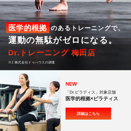
料金
TRAINING
トレーニング
医学的根拠
のあるトレーニングで、
METHOD
運動の無駄がゼロになる。
メソッド
Dr.トレーニング 梅田店
REVIEW
※1 株式会社ドゥハウスの調査
お客様の声
MEDIA
メディア
「Dr.ピラティス」対象店舗
FAQ
医学的根拠×ピラティス
よくあるご質問
詳細はこちら