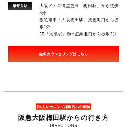
大阪メトロ御堂筋線「梅田駅」から徒歩
最寄り駅
3分
阪急電車「大阪梅田駅」茶屋町口から徒
歩1分
JR「大阪駅」御堂筋線北口から徒歩3分
無料カウンセリングはこちら
Dr.トレーニング梅田店への道順
阪
急
大
阪
梅
田
駅
か
ら
の
行
き
方
DIRECTIONS