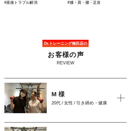
#産後トラブル解消
#膝・肩・腰・足首
Dr.トレーニング梅田店の
お
客
様
の
声
REVIEW
M 様
20代 / 女性 / 引き締め・健康