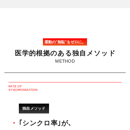
運動の"無駄"をゼロに。
医
学
的
根
拠
の
あ
る
独
自
メ
ソ
ッ
ド
METHOD
R
A
T
E
O
F
S
Y
N
C
H
R
O
N
I
Z
A
T
I
O
N
独自メソッド
｢シンクロ率｣が､