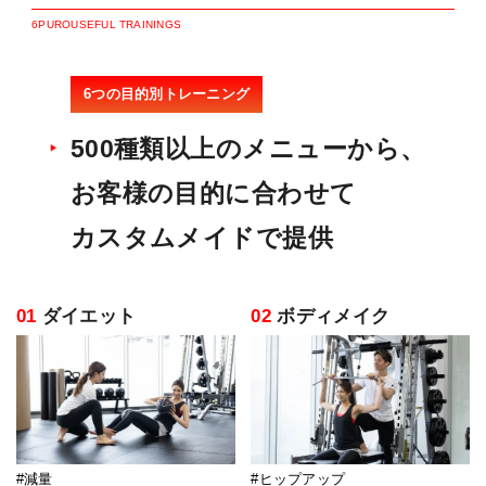
6
P
U
R
O
U
S
E
F
U
L
T
R
A
I
N
I
N
G
S
6つの目的別トレーニング
500種類以上のメニューから、
お客様の目的に合わせて
カスタムメイドで提供
01
ダイエット
02
ボディメイク
#減量
#ヒップアップ