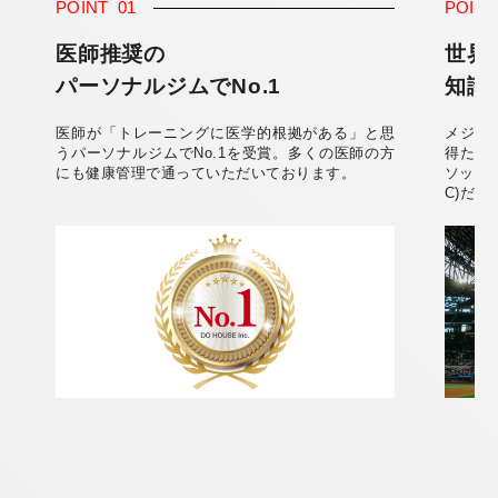
POINT
01
POIN
医師推奨の
世界
パーソナルジムでNo.1
知識
医師が「トレーニングに医学的根拠がある」と思
メジャ
うパーソナルジムでNo.1を受賞。多くの医師の方
得た知
にも健康管理で通っていただいております。
ソッド
C)だ