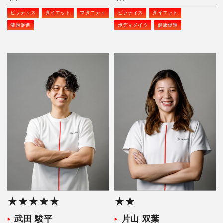
ピラティス
ダイエット
マタニティ
ピラティス
ダイエット
健康促進
ボディメイク
健康促進
★★★★★
★★
武田 駿平
片山 双葉