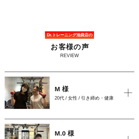
Dr.トレーニング池袋店の
お
客
様
の
声
REVIEW
M 様
20代 / 女性 / 引き締め・健康
M.0 様