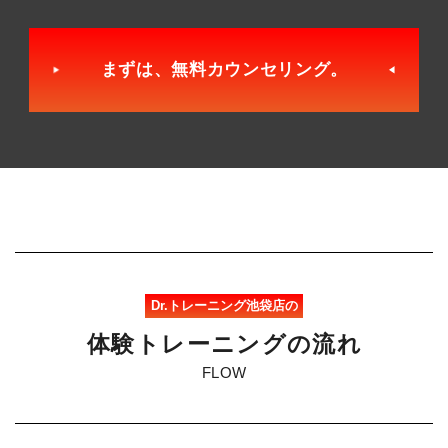
まずは、無料カウンセリング。
Dr.トレーニング池袋店の
体
験
ト
レ
ー
ニ
ン
グ
の
流
れ
FLOW