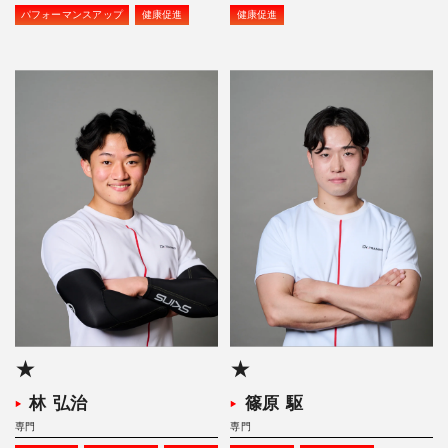
パフォーマンスアップ
健康促進
健康促進
★
★
林 弘治
篠原 駆
専門
専門