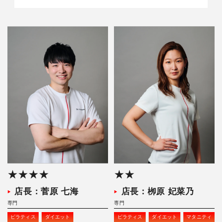
★★★★
★★
店長：菅原 七海
店長：栁原 妃菜乃
専門
専門
ピラティス
ダイエット
ピラティス
ダイエット
マタニティ