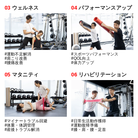
03
ウェルネス
04
パフォーマンスアップ
#運動不足解消
#スポーツパフォーマンス
#肩こり改善
#QOL向上
#腰痛改善
#体力アップ
05
マタニティ
06
リハビリテーション
#マイナートラブル回避
#日常生活動作獲得
#体重・体調管理
#運動復帰準備
#産後トラブル解消
#膝・肩・腰・足首