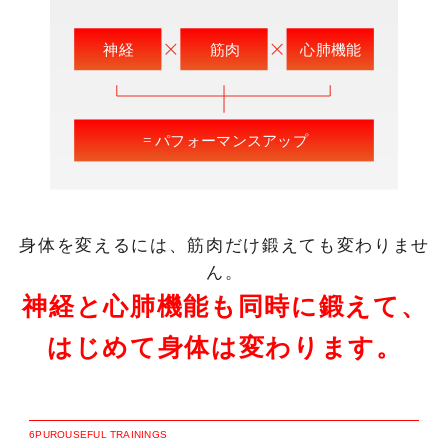
身体を変えるには、筋肉だけ鍛えても変わりませ
ん。
神経と心肺機能も同時に鍛えて、
はじめて身体は変わります。
6
P
U
R
O
U
S
E
F
U
L
T
R
A
I
N
I
N
G
S