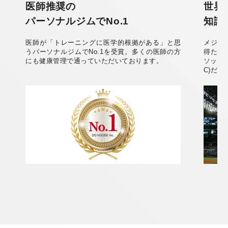
医師推奨の
世界
パーソナルジムでNo.1
知識
医師が「トレーニングに医学的根拠がある」と思
メジャ
うパーソナルジムでNo.1を受賞。多くの医師の方
得た知
にも健康管理で通っていただいております。
ソッド
C)だ