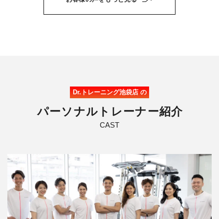
Dr.トレーニング池袋店 の
パ
ー
ソ
ナ
ル
ト
レ
ー
ナ
ー
紹
介
CAST