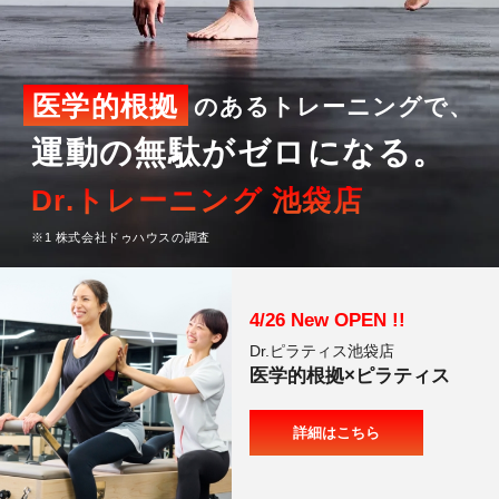
料金
TRAINING
トレーニング
医学的根拠
のあるトレーニングで、
METHOD
運動の無駄がゼロになる。
メソッド
Dr.トレーニング 池袋店
REVIEW
※1 株式会社ドゥハウスの調査
お客様の声
MEDIA
メディア
Dr.ピラティス池袋店
FAQ
医学的根拠×ピラティス
よくあるご質問
詳細はこちら