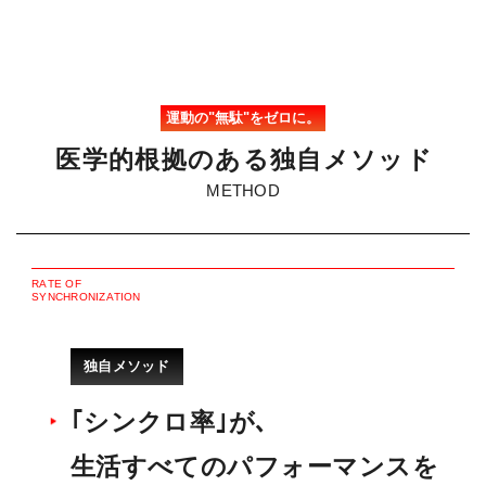
運動の"無駄"をゼロに。
医
学
的
根
拠
の
あ
る
独
自
メ
ソ
ッ
ド
METHOD
R
A
T
E
O
F
S
Y
N
C
H
R
O
N
I
Z
A
T
I
O
N
独自メソッド
｢シンクロ率｣が､
生活すべてのパフォーマンスを