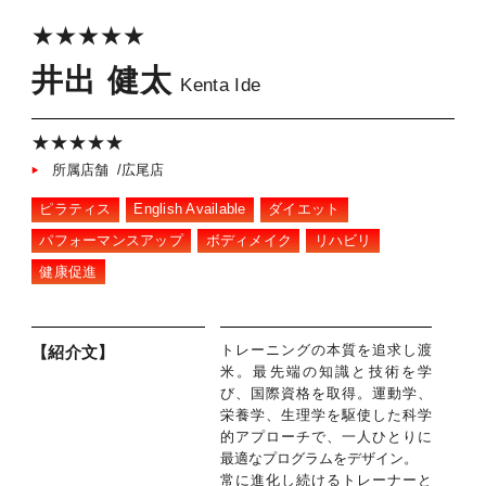
★★★★★
井出 健太
Kenta Ide
★★★★★
所属店舗 /広尾店
ピラティス
English Available
ダイエット
パフォーマンスアップ
ボディメイク
リハビリ
健康促進
トレーニングの本質を追求し渡
【紹介文】
米。最先端の知識と技術を学
び、国際資格を取得。運動学、
栄養学、生理学を駆使した科学
的アプローチで、一人ひとりに
最適なプログラムをデザイン。
常に進化し続けるトレーナーと