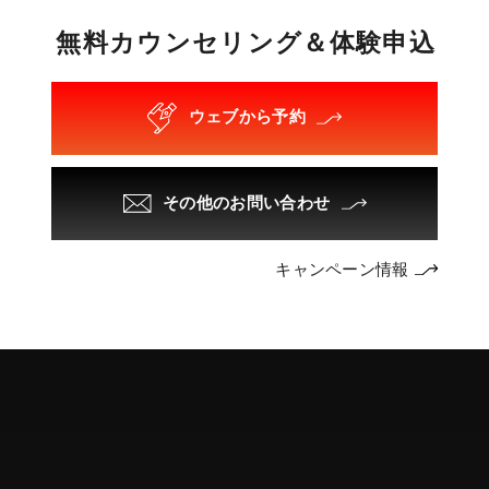
無
料
カ
ウ
ン
セ
リ
ン
グ
＆
体
験
申
込
ウェブから予約
その他のお問い合わせ
キャンペーン情報