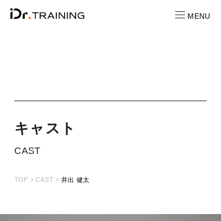
MENU
CONTACT
お問い合わせ
RECRUIT
求人情報
キ
ャ
ス
ト
LOCATION
CAST
店舗一覧
TOP
CAST
井出 健太
CAST
キャスト紹介
PRICE