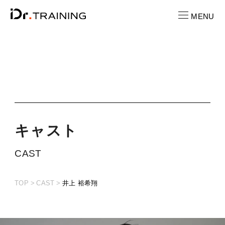
MENU
CONTACT
お問い合わせ
RECRUIT
求人情報
キ
ャ
ス
ト
LOCATION
CAST
店舗一覧
TOP
CAST
井上 裕希翔
CAST
キャスト紹介
PRICE