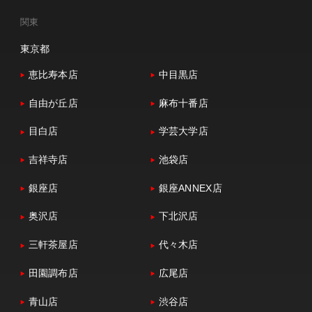
関東
東京都
恵比寿本店
中目黒店
自由が丘店
麻布十番店
目白店
学芸大学店
吉祥寺店
池袋店
銀座店
銀座ANNEX店
奥沢店
下北沢店
三軒茶屋店
代々木店
田園調布店
広尾店
青山店
渋谷店