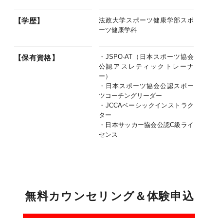
法政大学スポーツ健康学部スポ
【学歴】
ーツ健康学科
・JSPO-AT（日本スポーツ協会
【保有資格】
公認アスレティックトレーナ
ー）
・日本スポーツ協会公認スポー
ツコーチングリーダー
・JCCAベーシックインストラク
ター
・日本サッカー協会公認C級ライ
センス
無
料
カ
ウ
ン
セ
リ
ン
グ
＆
体
験
申
込