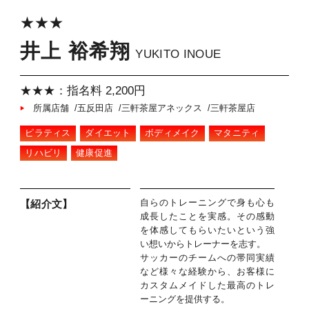
★★★
井上 裕希翔
YUKITO INOUE
★★★：指名料 2,200円
所属店舗 /五反田店 /三軒茶屋アネックス /三軒茶屋店
ピラティス
ダイエット
ボディメイク
マタニティ
リハビリ
健康促進
自らのトレーニングで身も心も
【紹介文】
成長したことを実感。その感動
を体感してもらいたいという強
い想いからトレーナーを志す。
サッカーのチームへの帯同実績
など様々な経験から、お客様に
カスタムメイドした最高のトレ
ーニングを提供する。