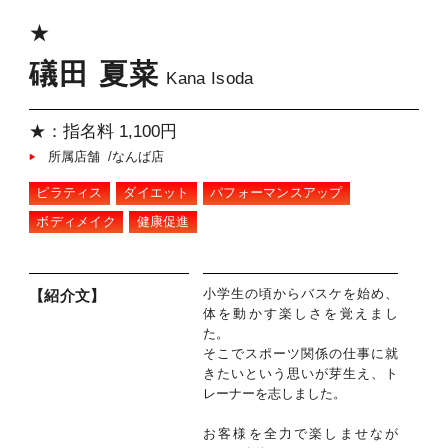
★
礒田 夏菜
Kana Isoda
★：指名料 1,100円
所属店舗 /なんば店
ピラティス
ダイエット
パフォーマンスアップ
ボディメイク
健康促進
小学生の頃からバスケを始め、
【紹介文】
体を動かす楽しさを覚えまし
た。
そこでスポーツ関係の仕事に就
きたいという思いが芽生え、ト
レーナーを志しました。
お客様を全力で楽しませなが