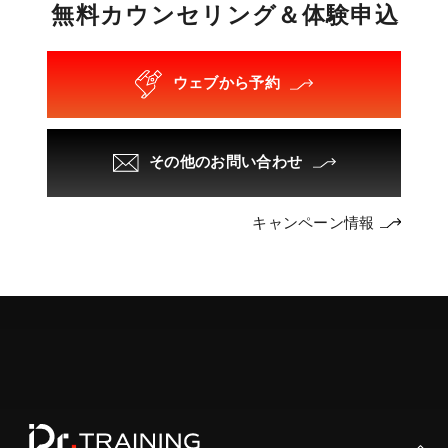
無
料
カ
ウ
ン
セ
リ
ン
グ
＆
体
験
申
込
ウェブから予約
その他のお問い合わせ
キャンペーン情報