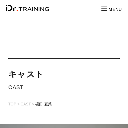
MENU
CONTACT
お問い合わせ
RECRUIT
求人情報
キ
ャ
ス
ト
LOCATION
CAST
店舗一覧
TOP
CAST
礒田 夏菜
CAST
キャスト紹介
PRICE