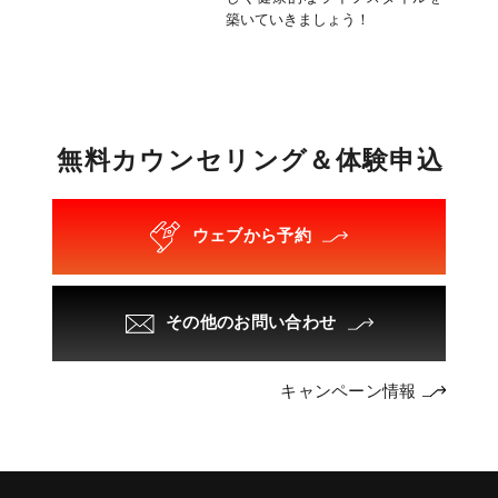
築いていきましょう！
無
料
カ
ウ
ン
セ
リ
ン
グ
＆
体
験
申
込
ウェブから予約
その他のお問い合わせ
キャンペーン情報