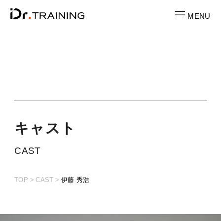
MENU
CONTACT
お問い合わせ
RECRUIT
求人情報
キ
ャ
ス
ト
LOCATION
CAST
店舗一覧
TOP
CAST
伊藤 秀浩
CAST
キャスト紹介
PRICE