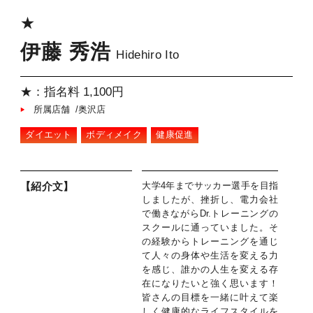
★
伊藤 秀浩
Hidehiro Ito
★：指名料 1,100円
所属店舗 /奥沢店
ダイエット
ボディメイク
健康促進
大学4年までサッカー選手を目指
【紹介文】
しましたが、挫折し、電力会社
で働きながらDr.トレーニングの
スクールに通っていました。そ
の経験からトレーニングを通じ
て人々の身体や生活を変える力
を感じ、誰かの人生を変える存
在になりたいと強く思います！
皆さんの目標を一緒に叶えて楽
しく健康的なライフスタイルを