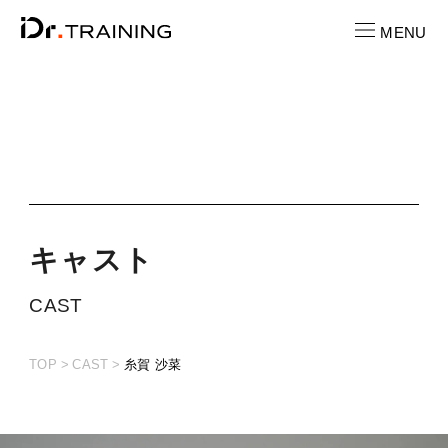
MENU
CONTACT
お問い合わせ
RECRUIT
求人情報
キ
ャ
ス
ト
LOCATION
CAST
店舗一覧
TOP
CAST
糸賀 沙菜
CAST
キャスト紹介
PRICE