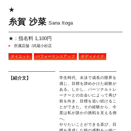
★
糸賀 沙菜
Sana Itoga
★：指名料 1,100円
所属店舗 /武蔵小杉店
ダイエット
パフォーマンスアップ
ボディメイク
学生時代、水泳で成長の限界を
【紹介文】
感じ、目標を諦めかけた経験が
ある。しかし、パーソナルトレ
ーナーとの出会いによって再び
前を向き、目標を追い続けるこ
とができた。その経験から、今
度は私が誰かの挑戦を支える側
へ。
やりたいことができる喜び、目
標を達成した時の感動を一緒に