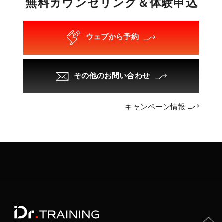
無
料
カ
ウ
ン
セ
リ
ン
グ
＆
体
験
申
込
ウェブから予約
その他のお問い合わせ
キャンペーン情報
PAGE TOP