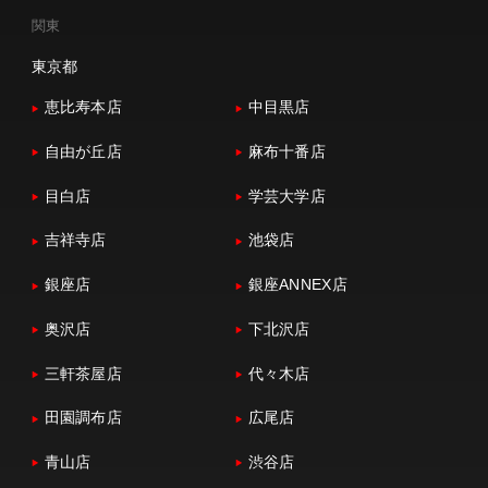
関東
東京都
恵比寿本店
中目黒店
自由が丘店
麻布十番店
目白店
学芸大学店
吉祥寺店
池袋店
銀座店
銀座ANNEX店
奥沢店
下北沢店
三軒茶屋店
代々木店
田園調布店
広尾店
青山店
渋谷店