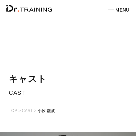
MENU
CONTACT
お問い合わせ
RECRUIT
求人情報
キ
ャ
ス
ト
LOCATION
CAST
店舗一覧
TOP
CAST
小牧 龍波
CAST
キャスト紹介
PRICE