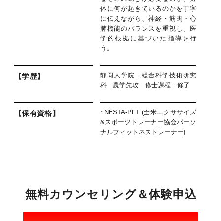
体に何が起きているのかを丁寧
に伝えながら、神経・筋肉・心
肺機能のバランスを重視し、医
学的根拠に基づいた指導を行
う。
静岡大学院 総合科学技術研究
【学歴】
科 農学先攻 修士課程 修了
･NESTA-PFT (全米エクササイズ
【保有資格】
&スポーツトレーナー協会パーソ
ナルフィットネストレーナー)
無
料
カ
ウ
ン
セ
リ
ン
グ
＆
体
験
申
込