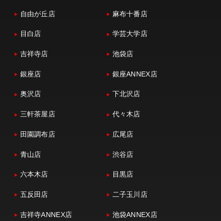
自由が丘店
麻布十番店
目白店
学芸大学店
吉祥寺店
池袋店
銀座店
銀座ANNEX店
奥沢店
下北沢店
三軒茶屋店
代々木店
田園調布店
広尾店
青山店
渋谷店
六本木店
目黒店
五反田店
二子玉川店
吉祥寺ANNEX店
池袋ANNEX店