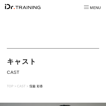
MENU
CONTACT
お問い合わせ
RECRUIT
求人情報
キ
ャ
ス
ト
LOCATION
CAST
店舗一覧
TOP
CAST
窪薗 彩香
CAST
キャスト紹介
PRICE