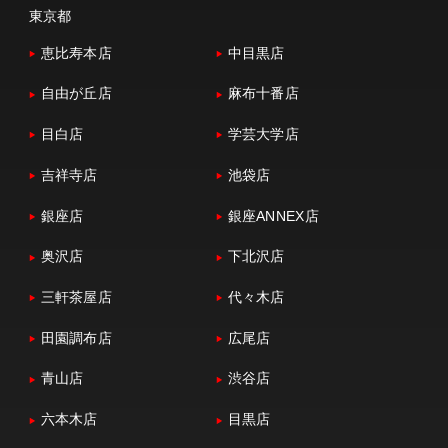
東京都
恵比寿本店
中目黒店
自由が丘店
麻布十番店
目白店
学芸大学店
吉祥寺店
池袋店
銀座店
銀座ANNEX店
奥沢店
下北沢店
三軒茶屋店
代々木店
田園調布店
広尾店
青山店
渋谷店
六本木店
目黒店