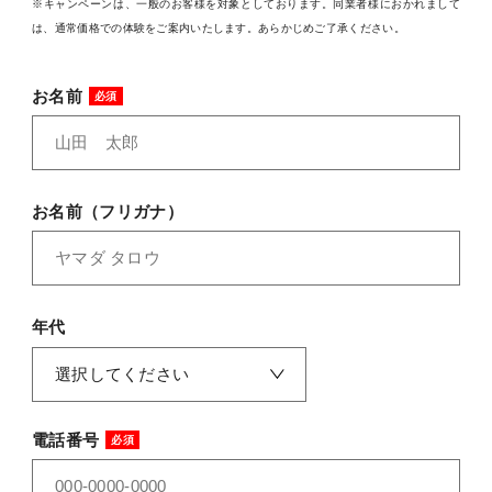
※キャンペーンは、一般のお客様を対象としております。同業者様におかれまして
料金
は、通常価格での体験をご案内いたします。あらかじめご了承ください。
TRAINING
トレーニング
お名前
METHOD
メソッド
お名前（フリガナ）
REVIEW
お客様の声
MEDIA
メディア
年代
FAQ
よくあるご質問
電話番号