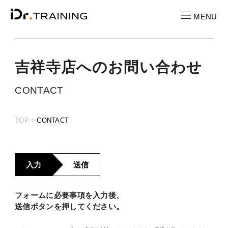
MENU
吉祥寺店へ
の
お
問
い
合
わ
せ
CONTACT
お問い合わせ
CONTACT
RECRUIT
TOP
CONTACT
求人情報
LOCATION
店舗一覧
入力
送信
CAST
フォームに必要事項を入力後、
キャスト紹介
送信ボタンを押してください。
PRICE