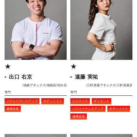
★
★
出口 右京
遠藤 実祐
池袋アネックス
池袋店
目白店
三軒茶屋アネックス
三軒茶屋店
専門
専門
パフォーマンスアップ
ボディメイク
ピラティス
ダイエット
健康促進
パフォーマンスアップ
ボディメイク
健康促進