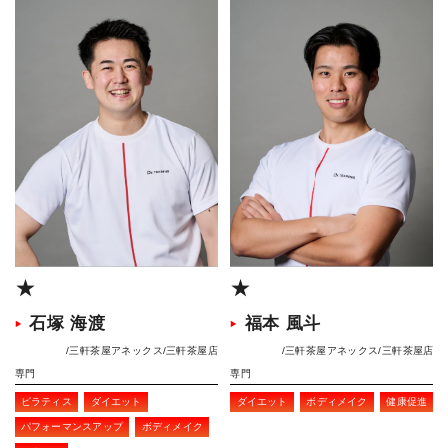
★
★
石塚 海渡
福本 風斗
三軒茶屋アネックス
三軒茶屋店
三軒茶屋アネックス
三軒茶屋店
専門
専門
ピラティス
ダイエット
ダイエット
ボディメイク
健康促進
パフォーマンスアップ
ボディメイク