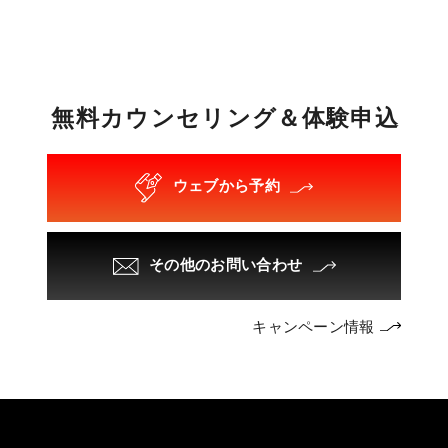
無
料
カ
ウ
ン
セ
リ
ン
グ
＆
体
験
申
込
ウェブから予約
その他のお問い合わせ
キャンペーン情報