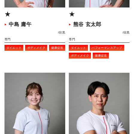
★
★
中島 庸午
熊谷 玄太郎
目黒
目黒
専門
専門
ダイエット
ボディメイク
健康促進
ダイエット
パフォーマンスアップ
ボディメイク
健康促進