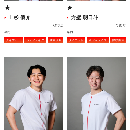
★
★
上杉 優介
方壁 明日斗
渋谷店
渋谷店
専門
専門
ダイエット
ボディメイク
健康促進
ダイエット
ボディメイク
健康促進