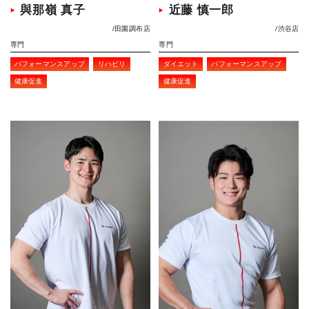
與那嶺 真子
近藤 慎一郎
田園調布店
渋谷店
専門
専門
パフォーマンスアップ
リハビリ
ダイエット
パフォーマンスアップ
健康促進
健康促進