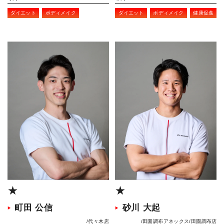
ダイエット
ボディメイク
ダイエット
ボディメイク
健康促進
★
★
町田 公信
砂川 大起
代々木店
田園調布アネックス
田園調布店