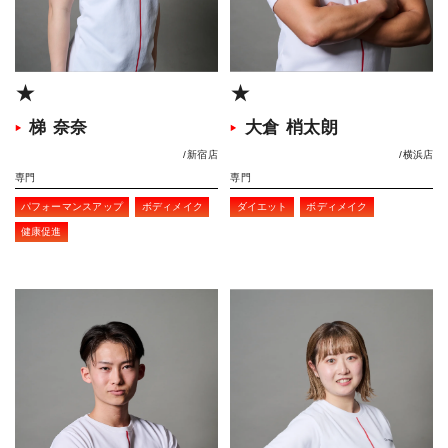
★
★
梯 奈奈
大倉 梢太朗
新宿店
横浜店
専門
専門
パフォーマンスアップ
ボディメイク
ダイエット
ボディメイク
健康促進