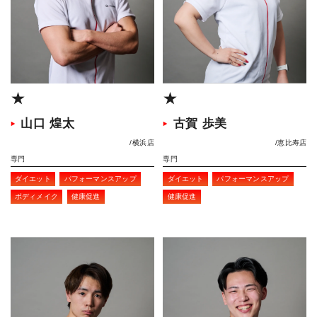
★
★
山口 煌太
古賀 歩美
横浜店
恵比寿店
専門
専門
ダイエット
パフォーマンスアップ
ダイエット
パフォーマンスアップ
ボディメイク
健康促進
健康促進