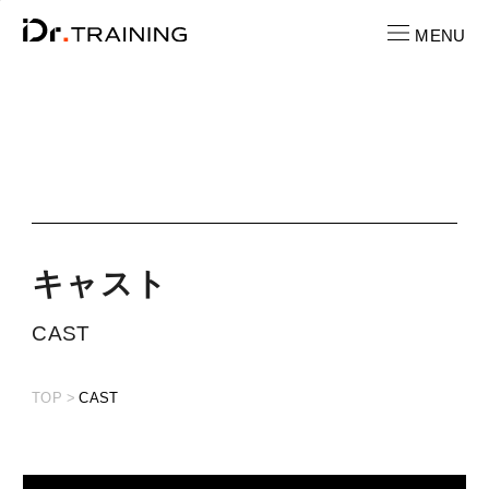
s
MENU
CONTACT
お問い合わせ
RECRUIT
求人情報
キ
ャ
ス
ト
LOCATION
CAST
店舗一覧
TOP
CAST
CAST
キャスト紹介
PRICE