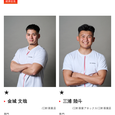
健康促進
★
★
金城 文哉
三浦 陸斗
三軒茶屋店
三軒茶屋アネックス
三軒茶屋店
専門
専門