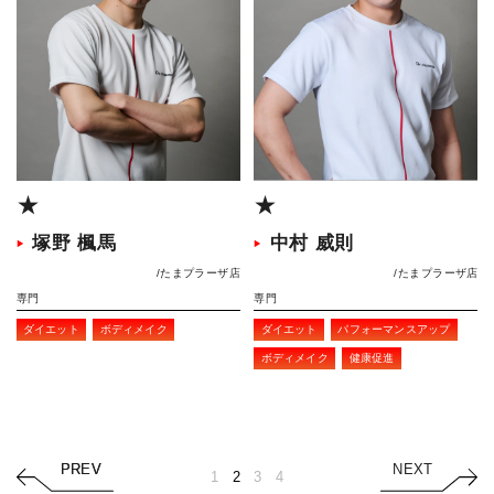
★
★
塚野 楓馬
中村 威則
たまプラーザ店
たまプラーザ店
専門
専門
ダイエット
ボディメイク
ダイエット
パフォーマンスアップ
ボディメイク
健康促進
PREV
PREV
NEXT
1
2
3
4