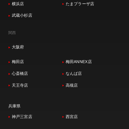
横浜店
たまプラーザ店
武蔵小杉店
関西
大阪府
梅田店
梅田ANNEX店
心斎橋店
なんば店
天王寺店
高槻店
兵庫県
神戸三宮店
西宮店