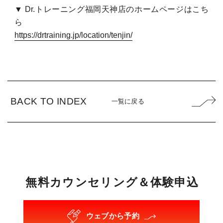
▼ Dr.トレーニング福岡天神店のホームページはこち
ら
https://drtraining.jp/location/tenjin/
BACK TO INDEX
一覧に戻る
無
料
カ
ウ
ン
セ
リ
ン
グ
＆
体
験
申
込
ウェブから予約