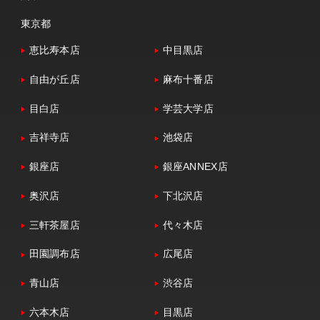
東京都
恵比寿本店
中目黒店
自由が丘店
麻布十番店
目白店
学芸大学店
吉祥寺店
池袋店
銀座店
銀座ANNEX店
奥沢店
下北沢店
三軒茶屋店
代々木店
田園調布店
広尾店
青山店
渋谷店
六本木店
目黒店