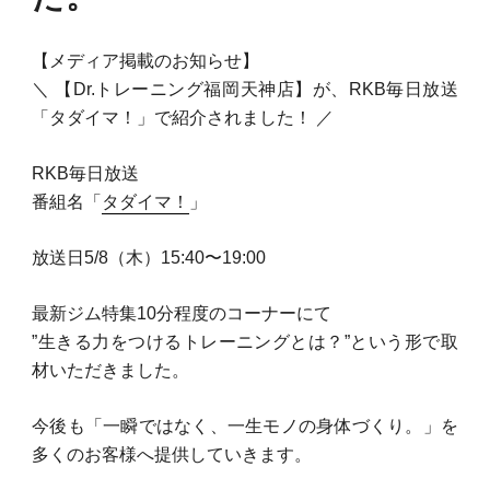
料金
【メディア掲載のお知らせ】
TRAINING
トレーニング
＼ 【Dr.トレーニング福岡天神店】が、RKB毎日放送
「タダイマ！」で紹介されました！ ／
METHOD
メソッド
RKB毎日放送
番組名「
タダイマ！
」
REVIEW
お客様の声
放送日5/8（木）15:40〜19:00
MEDIA
メディア
最新ジム特集10分程度のコーナーにて
”生きる力をつけるトレーニングとは？”という形で取
FAQ
材いただきました。
よくあるご質問
今後も「一瞬ではなく、一生モノの身体づくり。」を
多くのお客様へ提供していきます。