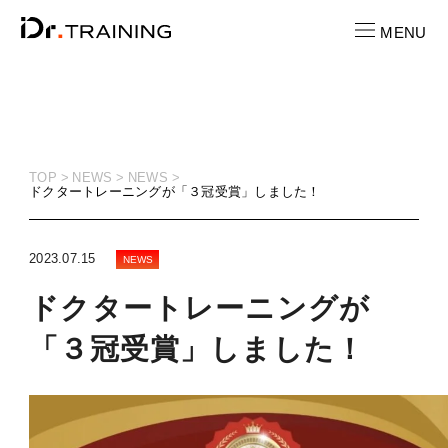
MENU
CONTACT
お問い合わせ
TOP
NEWS
NEWS
ドクタートレーニングが「３冠受賞」しました！
RECRUIT
求人情報
2023.07.15
NEWS
LOCATION
ドクタートレーニングが
店舗一覧
「３冠受賞」しました！
CAST
キャスト紹介
PRICE