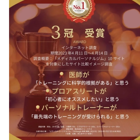
料金
TRAINING
トレーニング
METHOD
メソッド
REVIEW
お客様の声
MEDIA
メディア
FAQ
よくあるご質問