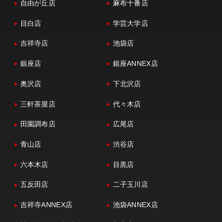
自由が丘店
麻布十番店
目白店
学芸大学店
吉祥寺店
池袋店
銀座店
銀座ANNEX店
奥沢店
下北沢店
三軒茶屋店
代々木店
田園調布店
広尾店
青山店
渋谷店
六本木店
目黒店
五反田店
二子玉川店
吉祥寺ANNEX店
池袋ANNEX店