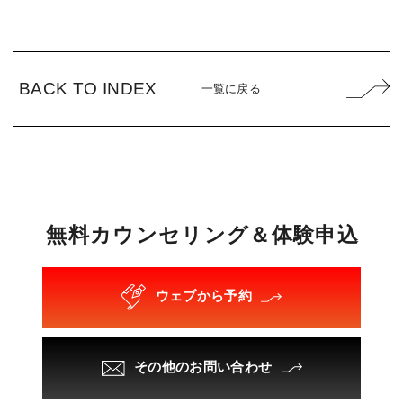
BACK TO INDEX
一覧に戻る
無
料
カ
ウ
ン
セ
リ
ン
グ
＆
体
験
申
込
ウェブから予約
その他のお問い合わせ