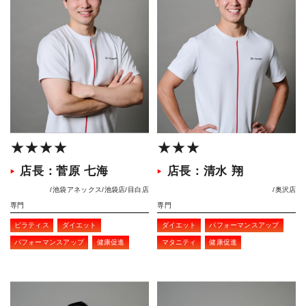
★★★★
★★★
店長：菅原 七海
店長：清水 翔
池袋アネックス
池袋店
目白店
奥沢店
専門
専門
ピラティス
ダイエット
ダイエット
パフォーマンスアップ
パフォーマンスアップ
健康促進
マタニティ
健康促進