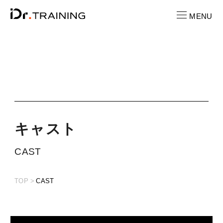
MENU
CONTACT
お問い合わせ
RECRUIT
求人情報
キ
ャ
ス
ト
LOCATION
CAST
店舗一覧
TOP
CAST
CAST
キャスト紹介
PRICE