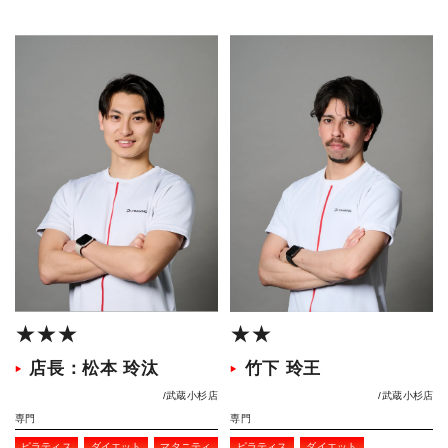
★★★
★★
店長：松本 玲汰
竹下 玲王
武蔵小杉店
武蔵小杉店
専門
専門
ピラティス
ダイエット
マタニティ
ピラティス
ダイエット