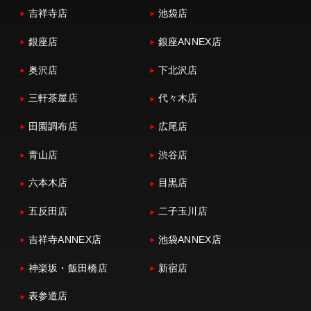
吉祥寺店
池袋店
銀座店
銀座ANNEX店
奥沢店
下北沢店
三軒茶屋店
代々木店
田園調布店
広尾店
青山店
渋谷店
六本木店
目黒店
五反田店
二子玉川店
吉祥寺ANNEX店
池袋ANNEX店
神楽坂・飯田橋店
新宿店
表参道店