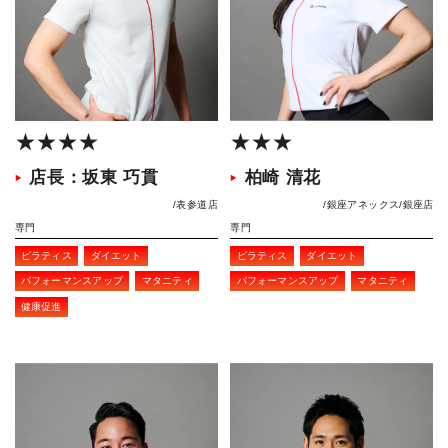
★★★★
★★★
店長：坂東 巧貫
柏崎 清花
表参道店
銀座アネックス
銀座店
専門
専門
ピラティス
ダイエット
ピラティス
ダイエット
パフォーマンスアップ
マタニティ
パフォーマンスアップ
マタニティ
健康促進