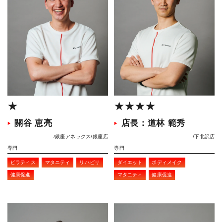
★
★★★★
關谷 恵亮
店長：道林 範秀
銀座アネックス
銀座店
下北沢店
専門
専門
ピラティス
マタニティ
リハビリ
ダイエット
ボディメイク
健康促進
マタニティ
健康促進