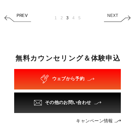
PREV
PREV
NEXT
1
2
3
4
5
無
料
カ
ウ
ン
セ
リ
ン
グ
＆
体
験
申
込
ウェブから予約
その他のお問い合わせ
キャンペーン情報