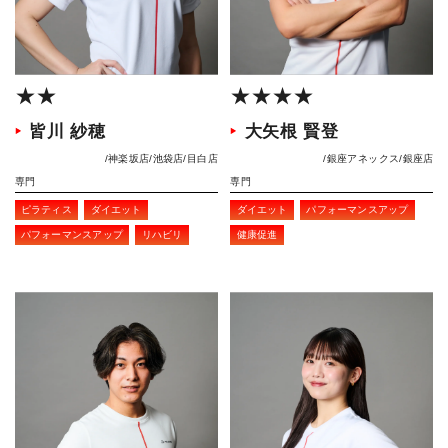
★★
★★★★
皆川 紗穂
大矢根 賢登
神楽坂店
池袋店
目白店
銀座アネックス
銀座店
専門
専門
ピラティス
ダイエット
ダイエット
パフォーマンスアップ
パフォーマンスアップ
リハビリ
健康促進