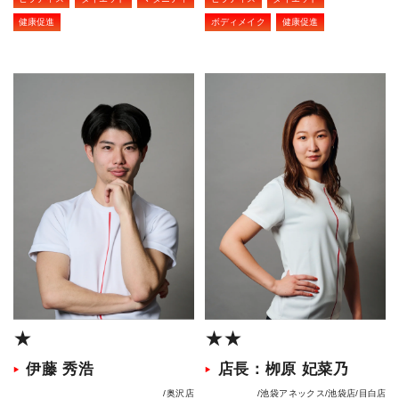
健康促進
ボディメイク
健康促進
★
★★
伊藤 秀浩
店長：栁原 妃菜乃
奥沢店
池袋アネックス
池袋店
目白店