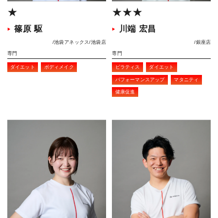
★
★★★
篠原 駆
川端 宏昌
池袋アネックス
池袋店
銀座店
専門
専門
ダイエット
ボディメイク
ピラティス
ダイエット
パフォーマンスアップ
マタニティ
健康促進