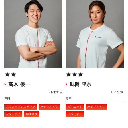
★★
★★★
高木 優一
味岡 里奈
下北沢店
下北沢店
専門
専門
パフォーマンスアップ
ボディメイク
ダイエット
ボディメイク
マタニティ
健康促進
マタニティ