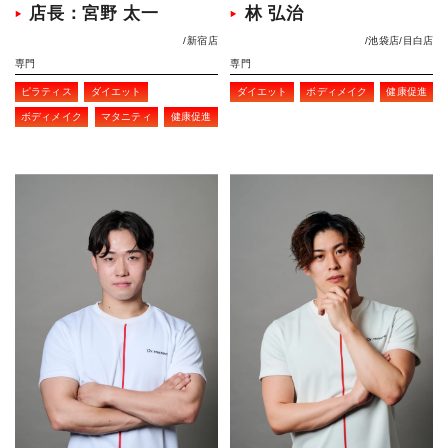
店長：宮野 太一
林 弘治
新宿店
池袋店
目白店
専門
専門
ピラティス
ダイエット
ダイエット
ボディメイク
健康促進
ボディメイク
マタニティ
健康促進