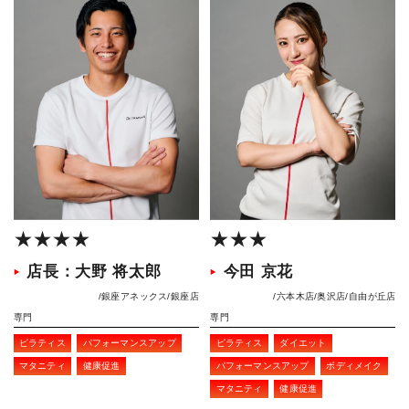
★★★★
★★★
店長：大野 将太郎
今田 京花
銀座アネックス
銀座店
六本木店
奥沢店
自由が丘店
専門
専門
ピラティス
パフォーマンスアップ
ピラティス
ダイエット
マタニティ
健康促進
パフォーマンスアップ
ボディメイク
マタニティ
健康促進