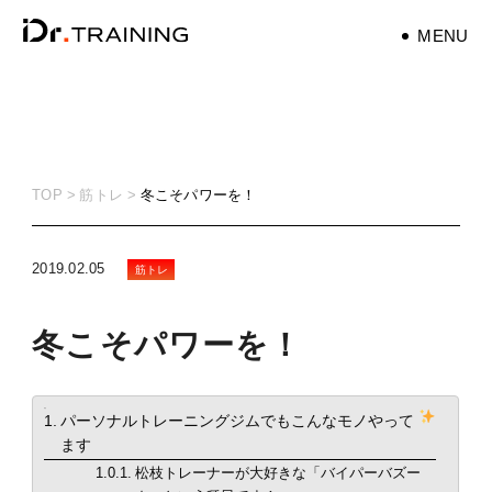
MENU
パーソナルトレーナ
ー
personaltrainer
TOP
筋トレ
冬こそパワーを！
健康
health
2019.02.05
筋トレ
マタニティ
冬こそパワーを！
maternity
筋トレ
training
目次
パーソナルトレーニングジムでもこんなモノやって
ます
ダイエット
松枝トレーナーが大好きな「バイパーバズー
diet