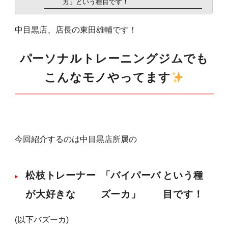
カ」という種目です！
食事・栄養
中目黒店、店長の東田雄輔です！
food
パーソナルトレーニングジムでも
パーソナルジム
personal
こんなモノやってます
新着
new
TOPへ
今回紹介するのは中目黒店所属の
top
松枝トレーナー
「バイパーバ
という種
が大好きな
ズーカ」
目です！
(以下バズーカ)