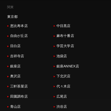
関東
東京都
恵比寿本店
中目黒店
自由が丘店
麻布十番店
目白店
学芸大学店
吉祥寺店
池袋店
銀座店
銀座ANNEX店
奥沢店
下北沢店
三軒茶屋店
代々木店
田園調布店
広尾店
青山店
渋谷店