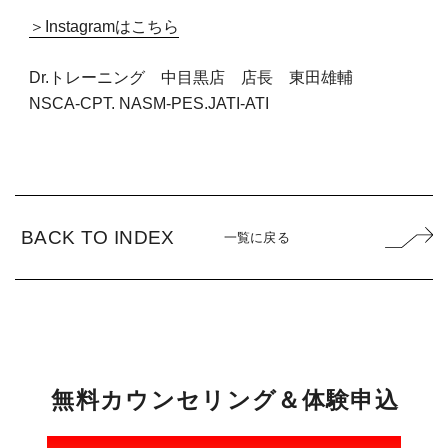
＞Instagramはこちら
Dr.トレーニング 中目黒店 店長 東田雄輔
NSCA-CPT. NASM-PES.JATI-ATI
BACK TO INDEX
一覧に戻る
無
料
カ
ウ
ン
セ
リ
ン
グ
＆
体
験
申
込