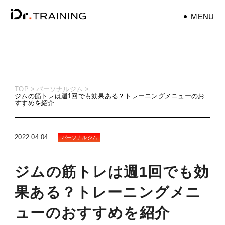
MENU
パーソナルトレーナ
ー
personaltrainer
TOP
パーソナルジム
ジムの筋トレは週1回でも効果ある？トレーニングメニューのお
すすめを紹介
健康
health
2022.04.04
パーソナルジム
マタニティ
maternity
ジムの筋トレは週1回でも効
筋トレ
果ある？トレーニングメニ
training
ューのおすすめを紹介
ダイエット
diet