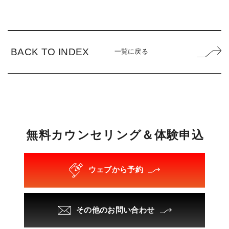
BACK TO INDEX
一覧に戻る
無
料
カ
ウ
ン
セ
リ
ン
グ
＆
体
験
申
込
ウェブから予約
その他のお問い合わせ