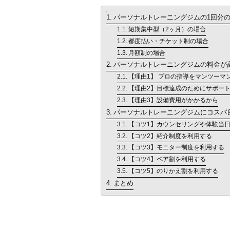
目次
パーソナルトレーニングジムの1回分
短期集中型（2ヶ月）の場合
都度払い・チケット制の場合
月額制の場合
パーソナルトレーニングジムの料金が
【理由1】 プロの指導をマンツーマ
【理由2】目標達成のためにサポー
【理由3】設備費用がかかるから
パーソナルトレーニングジムにコスパ
【コツ1】カウンセリングや体験当
【コツ2】紹介制度を利用する
【コツ3】モニター制度を利用する
【コツ4】ペア割を利用する
【コツ5】のりかえ割を利用する
まとめ