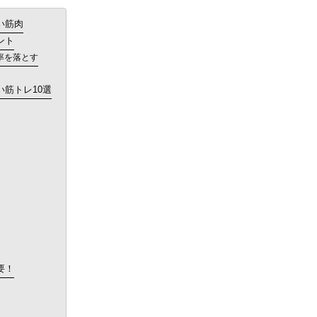
い筋肉
ント
率を落とす
筋トレ10選
要！