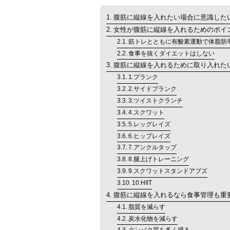
目次
腹筋に縦線を入れたい場合に意識した
女性が腹筋に縦線を入れるためのポイ
筋トレとともに有酸素運動で体脂肪
食事を抜くダイエットはしない
腹筋に縦線を入れるために取り入れたい
1.プランク
2.サイドプランク
3.ツイストクランチ
4.スクワット
5.レッグレイズ
6.ヒップレイズ
7.アンクルタップ
8.腿上げトレーニング
9.スクワットスタンドアブズ
10.HIIT
腹筋に縦線を入れるなら食事管理も重
脂質を減らす
炭水化物を減らす