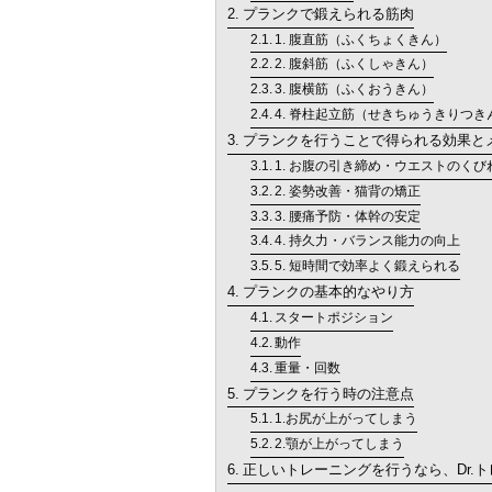
プランクで鍛えられる筋肉
1. 腹直筋（ふくちょくきん）
2. 腹斜筋（ふくしゃきん）
3. 腹横筋（ふくおうきん）
4. 脊柱起立筋（せきちゅうきりつき
プランクを行うことで得られる効果と
1. お腹の引き締め・ウエストのくび
2. 姿勢改善・猫背の矯正
3. 腰痛予防・体幹の安定
4. 持久力・バランス能力の向上
5. 短時間で効率よく鍛えられる
プランクの基本的なやり方
スタートポジション
動作
重量・回数
プランクを行う時の注意点
1.お尻が上がってしまう
2.顎が上がってしまう
正しいトレーニングを行うなら、Dr.