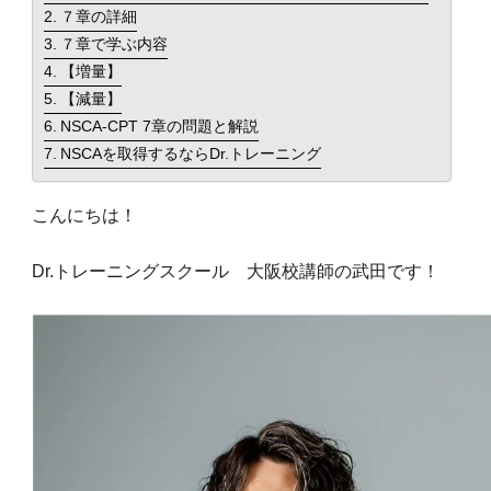
７章の詳細
７章で学ぶ内容
食事・栄養
【増量】
food
【減量】
NSCA-CPT 7章の問題と解説
パーソナルジム
personal
NSCAを取得するならDr.トレーニング
新着
こんにちは！
new
Dr.トレーニングスクール 大阪校講師の武田です！
TOPへ
top