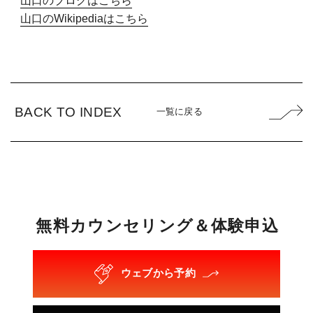
山口のブログはこちら
山口のWikipediaはこちら
BACK TO INDEX
一覧に戻る
無
料
カ
ウ
ン
セ
リ
ン
グ
＆
体
験
申
込
ウェブから予約