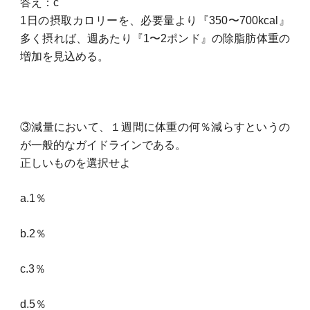
答え：c
1日の摂取カロリーを、必要量より『350〜700kcal』
多く摂れば、週あたり『1〜2ポンド』の除脂肪体重の
増加を見込める。
③減量において、１週間に体重の何％減らすというの
が一般的なガイドラインである。
正しいものを選択せよ
a.1％
b.2％
c.3％
d.5％