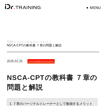
MENU
パーソナルトレーナ
ー
personaltrainer
TOP
パーソナルトレーナー
NSCA-CPTの教科書 ７章の問題と解説
健康
health
2025.02.25
パーソナルトレーナー
マタニティ
maternity
NSCA-CPTの教科書 ７章の
筋トレ
問題と解説
training
ダイエット
目次
７章のパーソナルトレーナーとして勉強するメリット
diet