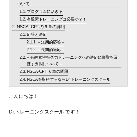
ついて
プログラムに活きる
食事・栄養
有酸素トレーニングは必要か？！
food
NSCA–CPTの６章の詳細
応答と適応
パーソナルジム
personal
– 短期的応答 –
– 長期的適応 –
新着
– 有酸素性持久力トレーニングへの適応に影響を及
new
ぼす要因について –
NSCA-CPT ６章の問題
TOPへ
NSCAを取得するならDr.トレーニングスクール
top
こんにちは！
Dr.トレーニングスクール です！