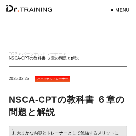
MENU
パーソナルトレーナ
ー
personaltrainer
TOP
パーソナルトレーナー
NSCA-CPTの教科書 ６章の問題と解説
健康
health
2025.02.25
パーソナルトレーナー
マタニティ
maternity
NSCA-CPTの教科書 ６章の
筋トレ
問題と解説
training
ダイエット
目次
大まかな内容とトレーナーとして勉強するメリットに
diet