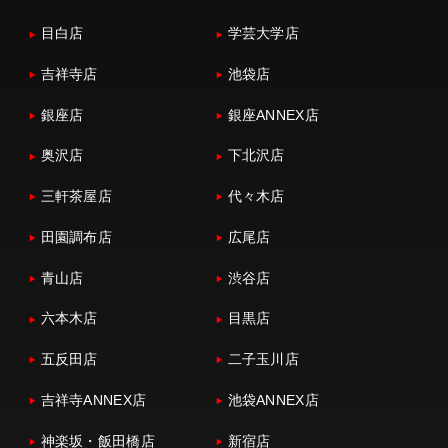
目白店
学芸大学店
吉祥寺店
池袋店
銀座店
銀座ANNEX店
奥沢店
下北沢店
三軒茶屋店
代々木店
田園調布店
広尾店
青山店
渋谷店
六本木店
目黒店
五反田店
二子玉川店
吉祥寺ANNEX店
池袋ANNEX店
神楽坂・飯田橋店
新宿店