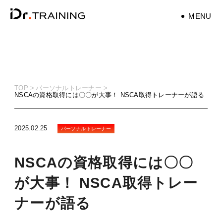
MENU
パーソナルトレーナ
ー
personaltrainer
TOP
パーソナルトレーナー
NSCAの資格取得には〇〇が大事！ NSCA取得トレーナーが語る
健康
health
2025.02.25
パーソナルトレーナー
マタニティ
maternity
NSCAの資格取得には〇〇
筋トレ
が大事！ NSCA取得トレー
training
ナーが語る
ダイエット
diet