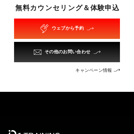
無
料
カ
ウ
ン
セ
リ
ン
グ
＆
体
験
申
込
ウェブから予約
その他のお問い合わせ
キャンペーン情報