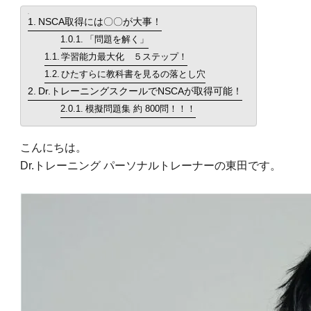
目次
NSCA取得には〇〇が大事！
食事・栄養
「問題を解く」
food
学習能力最大化 ５ステップ！
ひたすらに教科書を見るの落とし穴
パーソナルジム
Dr.トレーニングスクールでNSCAが取得可能！
personal
模擬問題集 約 800問！！！
新着
new
こんにちは。
Dr.トレーニング パーソナルトレーナーの東田です。
TOPへ
top