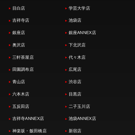
目白店
学芸大学店
吉祥寺店
池袋店
銀座店
銀座ANNEX店
奥沢店
下北沢店
三軒茶屋店
代々木店
田園調布店
広尾店
青山店
渋谷店
六本木店
目黒店
五反田店
二子玉川店
吉祥寺ANNEX店
池袋ANNEX店
神楽坂・飯田橋店
新宿店