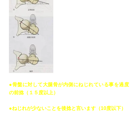
●骨盤に対して大腿骨が内側にねじれている事を過度
の前捻（１５度以上）
●ねじれが少ないことを後捻と言います（10度以下）