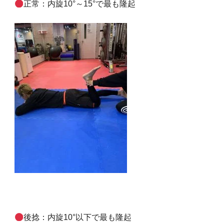
正常：内旋10°～15°で最も隆起
後捻：内旋10°以下で最も隆起