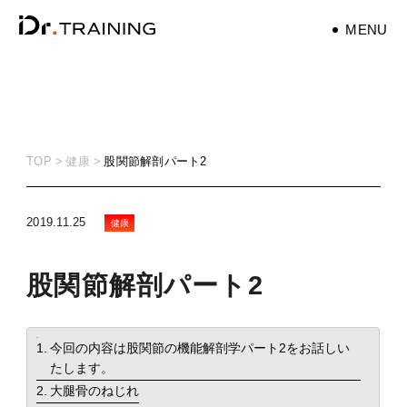
MENU
パーソナルトレーナ
ー
personaltrainer
TOP
健康
股関節解剖パート2
健康
health
2019.11.25
健康
マタニティ
股関節解剖パート2
maternity
筋トレ
training
目次
今回の内容は股関節の機能解剖学パート2をお話しい
たします。
ダイエット
大腿骨のねじれ
diet