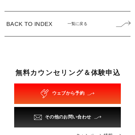
BACK TO INDEX
一覧に戻る
無
料
カ
ウ
ン
セ
リ
ン
グ
＆
体
験
申
込
ウェブから予約
その他のお問い合わせ