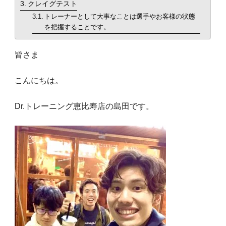
クレイグテスト
トレーナーとして大事なことは選手やお客様の状態
食事・栄養
を把握することです。
food
皆さま
パーソナルジム
personal
こんにちは。
新着
new
Dr.トレーニング恵比寿店の島田です。
TOPへ
top