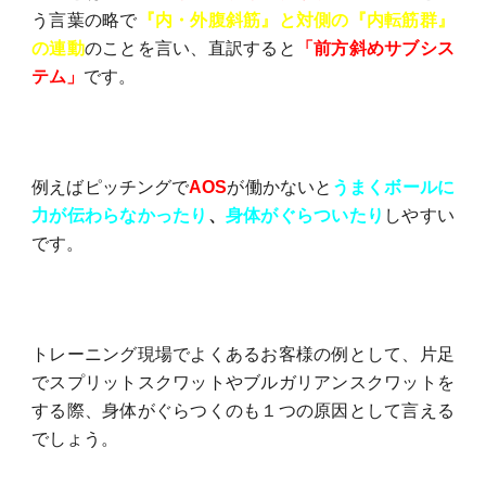
う言葉の略で
『内・外腹斜筋』と対側の『内転筋群』
の連動
のことを言い、直訳すると
「前方斜めサブシス
テム」
です。
例えばピッチングで
AOS
が働かないと
うまくボールに
力が伝わらなかったり
、
身体がぐらついたり
しやすい
です。
トレーニング現場でよくあるお客様の例として、片足
でスプリットスクワットやブルガリアンスクワットを
する際、身体がぐらつくのも１つの原因として言える
でしょう。