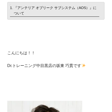
目次
『アンテリア オブリーク サブシステム（AOS）』に
食事・栄養
ついて
food
パーソナルジム
personal
新着
new
こんにちは！！
TOPへ
Dr.トレーニング中目黒店の坂東 巧貫です
top