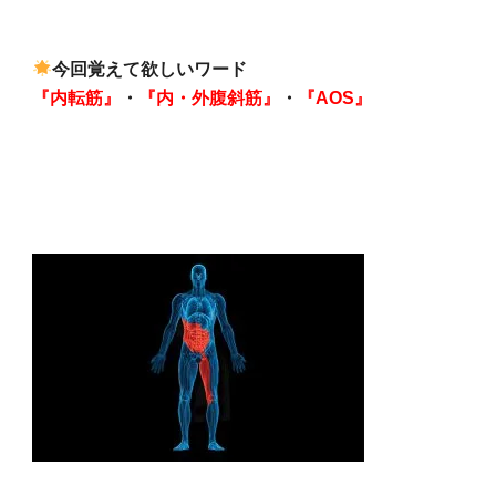
今回覚えて欲しいワード
『内転筋』
・
『内・外腹斜筋』
・
『AOS』