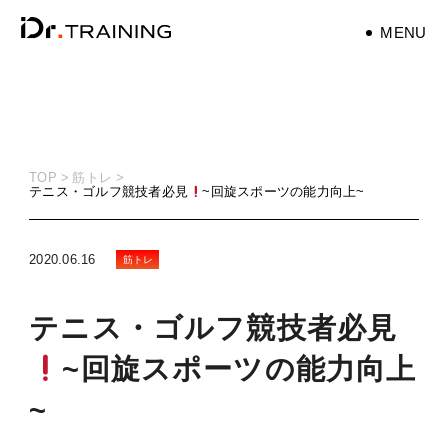
MENU
パーソナルトレーナ
ー
personaltrainer
TOP
筋トレ
テニス・ゴルフ競技者必見
~回旋スポーツの能力向上~
健康
health
2020.06.16
筋トレ
マタニティ
maternity
テニス・ゴルフ競技者必見
筋トレ
~回旋スポーツの能力向上
training
~
ダイエット
diet