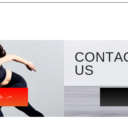
C
O
N
T
A
U
S
ら