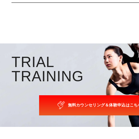
T
R
I
A
L
T
R
A
I
N
I
N
G
無料カウンセリング＆体験申込はこち