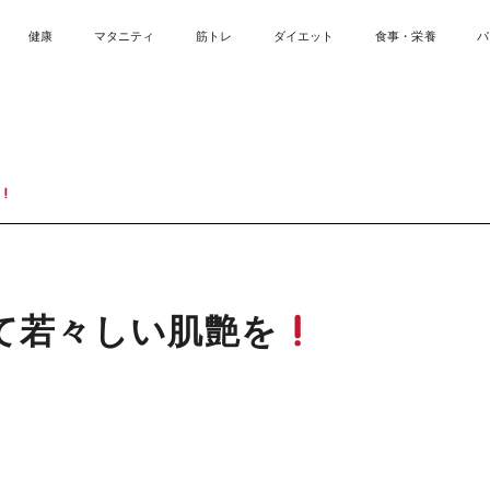
健康
マタニティ
筋トレ
ダイエット
食事・栄養
パ
て若々しい肌艶を