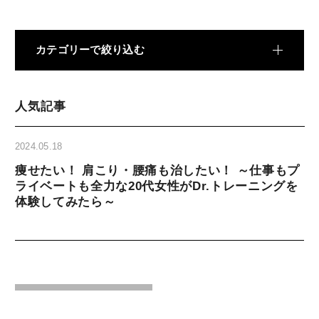
食事・栄養
food
カテゴリーで絞り込む
パーソナルジム
personal
人気記事
新着
new
2024.05.18
痩せたい！ 肩こり・腰痛も治したい！ ～仕事もプ
TOPへ
ライベートも全力な20代女性がDr.トレーニングを
top
体験してみたら～