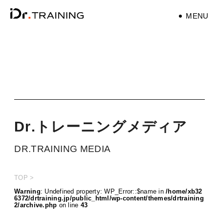
MENU
パーソナルトレーナ
ー
personaltrainer
健康
health
D
r
.
ト
レ
ー
ニ
ン
グ
メ
デ
ィ
ア
マタニティ
DR.TRAINING MEDIA
maternity
筋トレ
TOP
training
Warning
: Undefined property: WP_Error::$name in
/home/xb32
6372/drtraining.jp/public_html/wp-content/themes/drtraining
2/archive.php
on line
43
ダイエット
diet