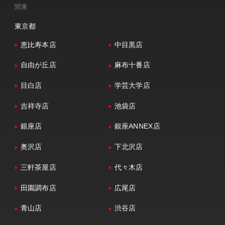
関東
東京都
恵比寿本店
中目黒店
自由が丘店
麻布十番店
目白店
学芸大学店
吉祥寺店
池袋店
銀座店
銀座ANNEX店
奥沢店
下北沢店
三軒茶屋店
代々木店
田園調布店
広尾店
青山店
渋谷店