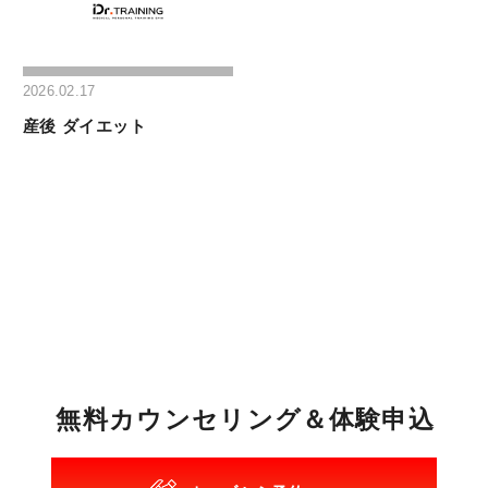
2026.02.17
産後 ダイエット
無
料
カ
ウ
ン
セ
リ
ン
グ
＆
体
験
申
込