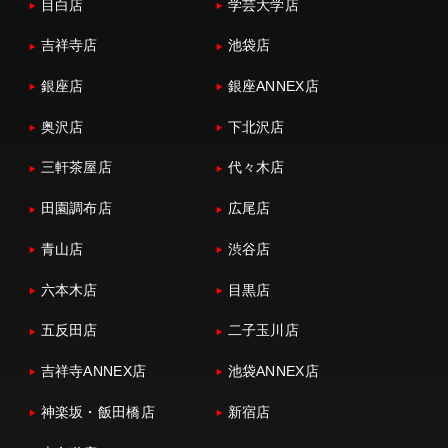
目白店
学芸大学店
吉祥寺店
池袋店
銀座店
銀座ANNEX店
奥沢店
下北沢店
三軒茶屋店
代々木店
田園調布店
広尾店
青山店
渋谷店
六本木店
目黒店
五反田店
二子玉川店
吉祥寺ANNEX店
池袋ANNEX店
神楽坂・飯田橋店
新宿店