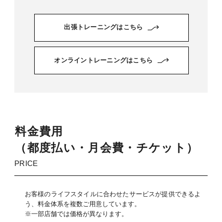
出張トレーニングはこちら
オンライントレーニングはこちら
料
金
費
用
（
都
度
払
い
・
月
会
費
・
チ
ケ
ッ
ト）
PRICE
お客様のライフスタイルに合わせたサービスが提供できるよ
う、料金体系を複数ご用意しています。
※一部店舗では価格が異なります。