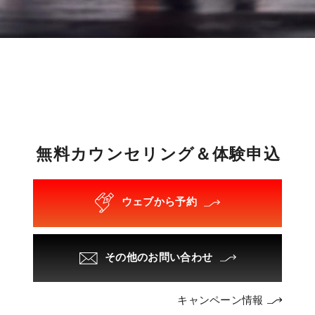
無
料
カ
ウ
ン
セ
リ
ン
グ
＆
体
験
申
込
ウェブから予約
その他のお問い合わせ
キャンペーン情報