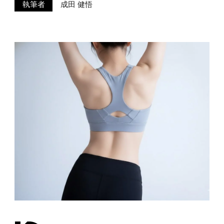
料金
執筆者
成田 健悟
TRAINING
トレーニング
METHOD
メソッド
REVIEW
お客様の声
MEDIA
メディア
FAQ
よくあるご質問