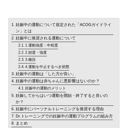
食事・栄養
food
目次
妊娠中の運動について規定された「ACOGガイドライ
ン」とは
パーソナルジム
妊娠中に推奨される運動について
personal
1.運動強度：中程度
2.頻度・強度
新着
new
3.種目
4.運動を中止するべき状態
TOPへ
妊娠中の運動は「した方が良い」
top
妊娠中の運動は赤ちゃんに悪影響はないのか？
妊娠中の運動のメリット
妊娠してからはいつ運動を開始・終了すると良いの
か？
妊娠中にパーソナルトレーニングを推奨する理由
Dr.トレーニングでの妊娠中の運動プログラムの組み方
まとめ