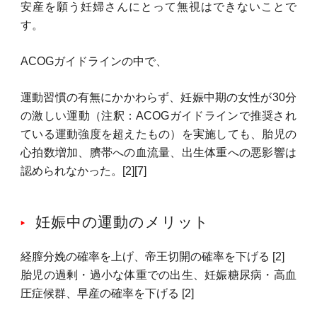
安産を願う妊婦さんにとって無視はできないことで
す。
ACOGガイドラインの中で、
運動習慣の有無にかかわらず、妊娠中期の女性が30分
の激しい運動（注釈：ACOGガイドラインで推奨され
ている運動強度を超えたもの）を実施しても、胎児の
心拍数増加、臍帯への血流量、出生体重への悪影響は
認められなかった。[2][7]
妊娠中の運動のメリット
経膣分娩の確率を上げ、帝王切開の確率を下げる [2]
胎児の過剰・過小な体重での出生、妊娠糖尿病・高血
圧症候群、早産の確率を下げる
[2]