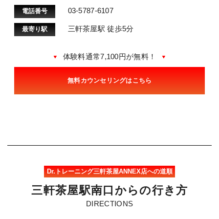
03-5787-6107
電話番号
三軒茶屋駅 徒歩5分
最寄り駅
体験料通常7,100円が無料！
無料カウンセリングはこちら
Dr.トレーニング三軒茶屋ANNEX店への道順
三
軒
茶
屋
駅
南
口
か
ら
の
行
き
方
DIRECTIONS