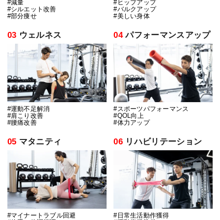
#減量
#ヒップアップ
#シルエット改善
#バルクアップ
#部分痩せ
#美しい身体
03
ウェルネス
04
パフォーマンスアップ
#運動不足解消
#スポーツパフォーマンス
#肩こり改善
#QOL向上
#腰痛改善
#体力アップ
05
マタニティ
06
リハビリテーション
#マイナートラブル回避
#日常生活動作獲得