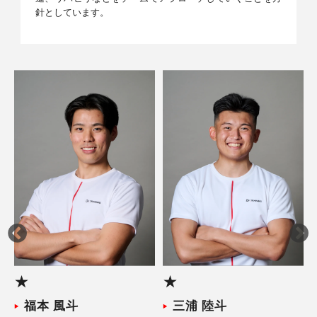
針としています。
★
★
福本 風斗
三浦 陸斗