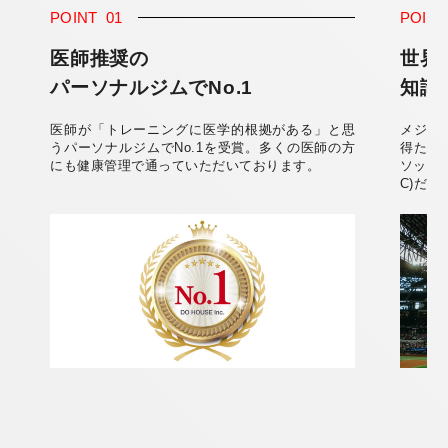
POINT
01
POIN
医師推奨の
世界
パーソナルジムでNo.1
知識
医師が「トレーニングに医学的根拠がある」と思
メジャ
うパーソナルジムでNo.1を受賞。多くの医師の方
得た知
にも健康管理で通っていただいております。
ソッド
C)だ