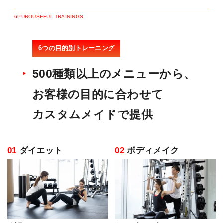
6
P
U
R
O
U
S
E
F
U
L
T
R
A
I
N
I
N
G
S
6つの目的別トレーニング
500種類以上のメニューから、
お客様の目的に合わせて
カスタムメイドで提供
01
ダイエット
02
ボディメイク