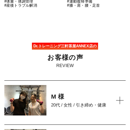
#体重・体調管理
#運動復帰準備
#産後トラブル解消
#膝・肩・腰・足首
Dr.トレーニング三軒茶屋ANNEX店の
お
客
様
の
声
REVIEW
M 様
20代 / 女性 / 引き締め・健康