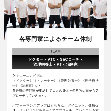
各専門家によるチーム体制
TEAM
ドクター × ATC × S&Cコーチ ×
管理栄養士 × PT × 治療家
Dr.トレーニングでは、
《ドクター》《トレーナー》《管理栄養士》《理学療法
士》《治療家》など、
各分野の専門家が集結して１人の身体を多角的な面からア
プローチしていきます。
パフォーマンスアップはもちろん、ダイエット、健康促
進、リハビリなどをチームでアプローチしていくことを方