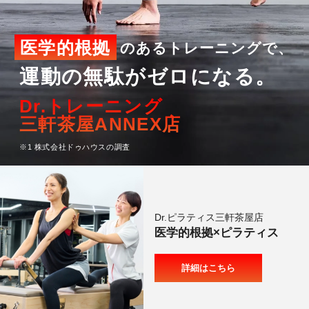
料金
TRAINING
医学的根拠
のあるトレーニングで、
トレーニング
運動の無駄がゼロになる。
METHOD
メソッド
Dr.トレーニング
三軒茶屋ANNEX店
REVIEW
※1 株式会社ドゥハウスの調査
お客様の声
MEDIA
メディア
Dr.ピラティス三軒茶屋店
FAQ
医学的根拠×ピラティス
よくあるご質問
詳細はこちら