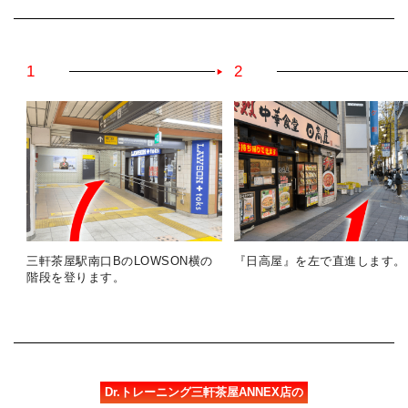
1
2
三軒茶屋駅南口BのLOWSON横の
『日高屋』を左で直進します。
階段を登ります。
Dr.トレーニング三軒茶屋ANNEX店の