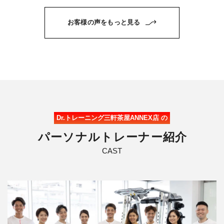
お客様の声をもっと見る
Dr.トレーニング三軒茶屋ANNEX店 の
パ
ー
ソ
ナ
ル
ト
レ
ー
ナ
ー
紹
介
CAST