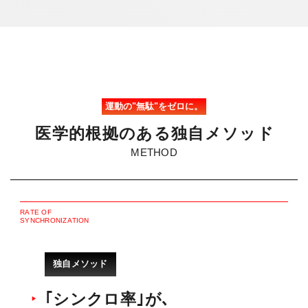
運動の"無駄"をゼロに。
医
学
的
根
拠
の
あ
る
独
自
メ
ソ
ッ
ド
METHOD
R
A
T
E
O
F
S
Y
N
C
H
R
O
N
I
Z
A
T
I
O
N
独自メソッド
｢シンクロ率｣が､