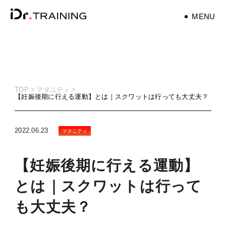
MENU
パーソナルトレーナ
ー
personaltrainer
TOP
マタニティ
【妊娠後期に行える運動】とは｜スクワットは行っても大丈夫？
健康
health
2022.06.23
マタニティ
マタニティ
maternity
【妊娠後期に行える運動】
筋トレ
とは｜スクワットは行って
training
も大丈夫？
ダイエット
diet