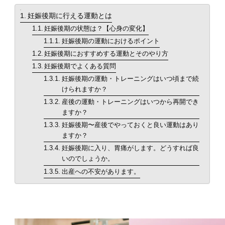
目次
妊娠後期に行える運動とは
食事・栄養
妊娠後期の状態は？【心身の変化】
food
妊娠後期の運動におけるポイント
妊娠後期におすすめする運動とそのやり方
パーソナルジム
妊娠後期でよくある質問
personal
妊娠後期の運動・トレーニングはいつ頃まで続
けられますか？
新着
産後の運動・トレーニングはいつから再開でき
new
ますか？
妊娠後期〜産後でやっておくと良い運動はあり
TOPへ
ますか？
top
妊娠後期に入り、胃痛がします。どうすれば良
いのでしょうか。
出産への不安があります。